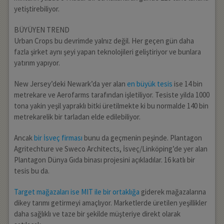
yetiştirebiliyor.
BÜYÜYEN TREND
Urban Crops bu devrimde yalnız değil. Her geçen gün daha
fazla şirket aynı şeyi yapan teknolojileri geliştiriyor ve bunlara
yatırım yapıyor.
New Jersey’deki Newark’da yer alan
en büyük tesis
ise 14 bin
metrekare ve Aerofarms tarafından işletiliyor. Tesiste yilda 1000
tona yakin yeşil yapraklı bitki üretilmekte ki bu normalde 140 bin
metrekarelik bir tarladan elde edilebiliyor.
Ancak
bir İsveç firması
bunu da geçmenin peşinde. Plantagon
Agritechture ve Sweco Architects, İsveç/Linköping’de yer alan
Plantagon Dünya Gıda binası projesini açıkladılar. 16 katlı bir
tesis bu da.
Target mağazaları ise MIT ile bir ortaklığa
giderek mağazalarına
dikey tarımı getirmeyi amaçlıyor. Marketlerde üretilen yeşillikler
daha sağlıklı ve taze bir şekilde müşteriye direkt olarak