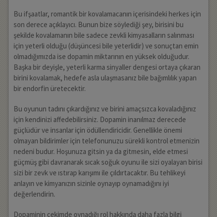
Bu ifşaatlar, romantik bir kovalamacanın içerisindeki herkes için
son derece açıklayıcı. Bunun bize söylediği şey, birisini bu
şekilde kovalamanın bile sadece zevkli kimyasalların salınması
için yeterli olduğu (düşüncesi bile yeterlidir) ve sonuçtan emin
olmadığımızda ise dopamin miktarının en yüksek olduğudur.
Başka bir deyişle, yeterli karma sinyaller dengesi ortaya çıkaran
birini kovalamak, hedefe asla ulaşmasanız bile bağımlılık yapan
bir endorfin üretecektir.
Bu oyunun tadını çıkardığınız ve birini amaçsızca kovaladığınız
için kendinizi affedebilirsiniz. Dopamin inanılmaz derecede
güçlüdür ve insanlar için ödüllendiricidir. Genellikle önemi
olmayan bildirimler için telefonunuzu sürekli kontrol etmenizin
nedeni budur. Hoşunuza gitsin ya da gitmesin, elde etmesi
güçmüş gibi davranarak sıcak soğuk oyunu ile sizi oyalayan birisi
sizi bir zevk ve ıstırap karışımı ile çıldırtacaktır. Bu tehlikeyi
anlayın ve kimyanızın sizinle oynayıp oynamadığını iyi
değerlendirin.
Dopaminin çekimde oynadığı rol hakkında daha fazla bilgi