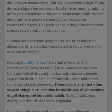
düşünmeden duramazsınız. Gün boyunca zihniniz dolaşır ve yine
de karşılaştığınız her yeni durumla, istemeden onu arzuladığınız
nesneyle ilişkilendirmenin bir yolunu bulursunuz. Sanki zihniniz
ele geçirilmiş ve geçersiz kılınmış ve tüm düşünceler
kontrolünüz dışında. Her şeyden önce, sizin gibi hissetmelerini
istersiniz çünkü çok önemsiyorsunuz.
Yukarıdakiler size tanıdık geliyorsa, bilişsel bir psikolojik bir
durum olan Limerence (biz kara sevda diye tercüme ettik)’den
muzdarip olabilirsiniz.
Psikolog
Dorothy Tennov
“Love and
Limerence
: The
Experience of Being in Love,” (Aşk ve
Limerence
: Aşık Olma
Deneyimi) adlı kitabı yazdığında bazı aşık olma süreçlerinde
yaşanan bir delilik durumunu tanımlamak üzeren mükemmel
terimi bulmaktaydı:
Limerence
.
Limerence
, bizi alt üst eden
ve aşık olduğumuz insandan başka bir şeyi düşünmemize
engel olan genel bir delilik halidir.
‘Deli gibi aşık olmak’
deyimi, bu psikolojik sürece çok uygundur.
Limerence’ı Aşk ve Sevdadan nasıl ayırırsınız? Kendinizde