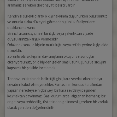
aramanız gereken dört hayati belirti vardır:
Kendinizi sürekli olarak o kişi hakkında düşünürken bulursunuz
ve onunla alaka düzeyini görmeden günlük faaliyetlere
odaklanamazsınız.
Birincil arzunuz, cinsel bir ilişki veya yakınlıktan ziyade
duygularınıza karşılık vermesidir.
Odak noktanız, o kişinin mutluluğu veya refahı yerine kişiyi elde
etmektir.
Zorunlu olarak kişinin davranışlarını okuyor ve sonuçlar
çıkarıyorsunuz, ör. o kişiden gelen sms uzunluğunu ve sıklığını
kapsamlı bir şekilde incelemek
Tennov’un kitabında belirttiği gibi, kara sevdalı olanlar hayır
cevabını kabul etmeyecekler. Fantezinin konusu tarafından
yapılan neredeyse hiçbir şey, bir kara sevdalıyı peşinden
koşmaktan caydırmaz. Bazı durumlarda, algılanan herhangi bir
engel veya reddediliş, üstesinden gelinmesi gereken bir zorluk
olarak yeniden değerlendirilir.