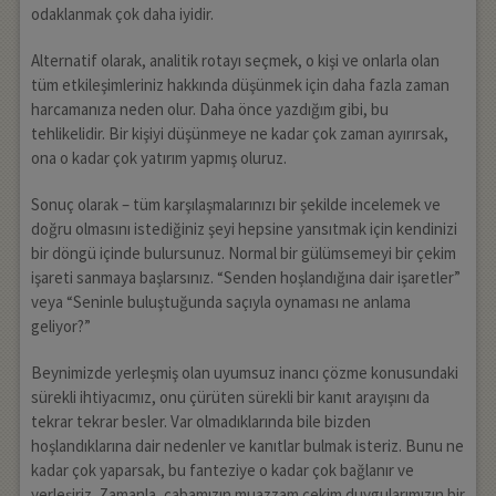
odaklanmak çok daha iyidir.
Alternatif olarak, analitik rotayı seçmek, o kişi ve onlarla olan
tüm etkileşimleriniz hakkında düşünmek için daha fazla zaman
harcamanıza neden olur. Daha önce yazdığım gibi, bu
tehlikelidir. Bir kişiyi düşünmeye ne kadar çok zaman ayırırsak,
ona o kadar çok yatırım yapmış oluruz.
Sonuç olarak – tüm karşılaşmalarınızı bir şekilde incelemek ve
doğru olmasını istediğiniz şeyi hepsine yansıtmak için kendinizi
bir döngü içinde bulursunuz. Normal bir gülümsemeyi bir çekim
işareti sanmaya başlarsınız. “Senden hoşlandığına dair işaretler”
veya “Seninle buluştuğunda saçıyla oynaması ne anlama
geliyor?”
Beynimizde yerleşmiş olan uyumsuz inancı çözme konusundaki
sürekli ihtiyacımız, onu çürüten sürekli bir kanıt arayışını da
tekrar tekrar besler. Var olmadıklarında bile bizden
hoşlandıklarına dair nedenler ve kanıtlar bulmak isteriz. Bunu ne
kadar çok yaparsak, bu fanteziye o kadar çok bağlanır ve
yerleşiriz. Zamanla, çabamızın muazzam çekim duygularımızın bir