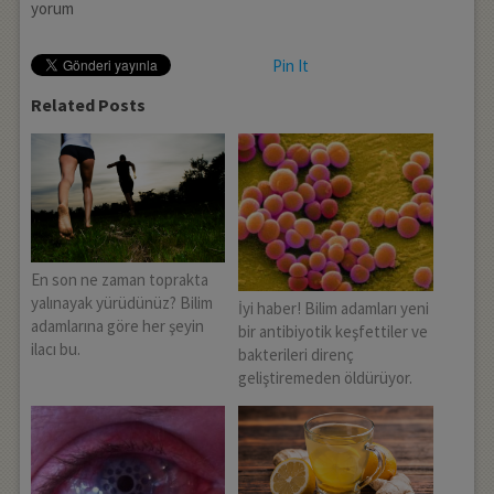
yorum
Pin It
Related Posts
En son ne zaman toprakta
yalınayak yürüdünüz? Bilim
İyi haber! Bilim adamları yeni
adamlarına göre her şeyin
bir antibiyotik keşfettiler ve
ilacı bu.
bakterileri direnç
geliştiremeden öldürüyor.