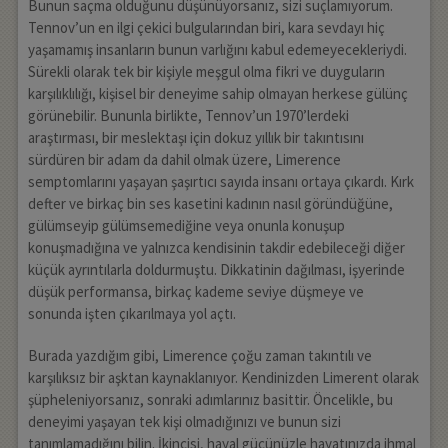
Bunun saçma olduğunu düşünüyorsanız, sizi suçlamıyorum.
Tennov’un en ilgi çekici bulgularından biri, kara sevdayı hiç
yaşamamış insanların bunun varlığını kabul edemeyecekleriydi.
Sürekli olarak tek bir kişiyle meşgul olma fikri ve duyguların
karşılıklılığı, kişisel bir deneyime sahip olmayan herkese gülünç
görünebilir. Bununla birlikte, Tennov’un 1970’lerdeki
araştırması, bir meslektaşı için dokuz yıllık bir takıntısını
sürdüren bir adam da dahil olmak üzere, Limerence
semptomlarını yaşayan şaşırtıcı sayıda insanı ortaya çıkardı. Kırk
defter ve birkaç bin ses kasetini kadının nasıl göründüğüne,
gülümseyip gülümsemediğine veya onunla konuşup
konuşmadığına ve yalnızca kendisinin takdir edebileceği diğer
küçük ayrıntılarla doldurmuştu. Dikkatinin dağılması, işyerinde
düşük performansa, birkaç kademe seviye düşmeye ve
sonunda işten çıkarılmaya yol açtı.
Burada yazdığım gibi, Limerence çoğu zaman takıntılı ve
karşılıksız bir aşktan kaynaklanıyor. Kendinizden Limerent olarak
şüpheleniyorsanız, sonraki adımlarınız basittir. Öncelikle, bu
deneyimi yaşayan tek kişi olmadığınızı ve bunun sizi
tanımlamadığını bilin. İkincisi, hayal gücünüzle hayatınızda ihmal