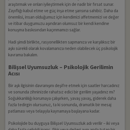
araştırmak ve onları iyileştirmek için de nadir bir fırsat sunar.
Zayıflığı kabul etme ve güç inşa etme şansına sahibiz. Daha da
önemlisi, insan olduğumuz için kendimizi affetmemizi ve değer
ve itibar duygumuzu aşındıran olumsuz bir kendi kendine
konuşma baskısından kaçınmamızı sağlar.
Hadi şimdi birlikte, rasyonellikten sapmanıza ve karşılıksız bir
aşkı sürekli olarak kovalamanıza neden olabilecek üç psikolojik
kavrama bakalım.
Bilişsel Uyumsuzluk – Psikolojik Gerilimin
Acısı
Bir aşk ilgisinin davranışını deşifre etmek için saatler harcadınız
ve sonunda zihninizde rahatsız edici bir gerilim yaşadınız mı?
Soğukkanlılığı korumaya çalışırken, yavaş yavaş, giderek daha
fazla tedirgin olursunuz, ta ki sonunda, dramatik bir mesaj
patlaması veya telaşıyla kaynamaya başlayana kadar.
Psikolojide bu duyguya Bilişsel Uyumsuzluk adı verilir – iki veya
daha fazla çelişkili inanç, fikir veya değeri aynı anda tutan bir