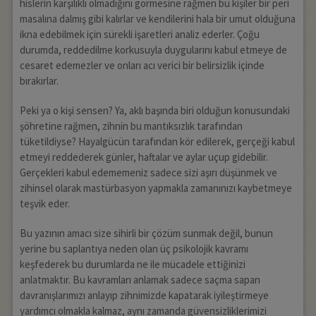
hislerin karşılıklı olmadığını görmesine rağmen bu kişiler bir peri
masalına dalmış gibi kalırlar ve kendilerini hala bir umut olduğuna
ikna edebilmek için sürekli işaretleri analiz ederler. Çoğu
durumda, reddedilme korkusuyla duygularını kabul etmeye de
cesaret edemezler ve onları acı verici bir belirsizlik içinde
bırakırlar.
Peki ya o kişi sensen? Ya, aklı başında biri olduğun konusundaki
şöhretine rağmen, zihnin bu mantıksızlık tarafından
tüketildiyse? Hayalgücün tarafından kör edilerek, gerçeği kabul
etmeyi reddederek günler, haftalar ve aylar uçup gidebilir.
Gerçekleri kabul edememeniz sadece sizi aşırı düşünmek ve
zihinsel olarak mastürbasyon yapmakla zamanınızı kaybetmeye
teşvik eder.
Bu yazının amacı size sihirli bir çözüm sunmak değil, bunun
yerine bu saplantıya neden olan üç psikolojik kavramı
keşfederek bu durumlarda ne ile mücadele ettiğinizi
anlatmaktır. Bu kavramları anlamak sadece saçma sapan
davranışlarımızı anlayıp zihnimizde kapatarak iyileştirmeye
yardımcı olmakla kalmaz, aynı zamanda güvensizliklerimizi