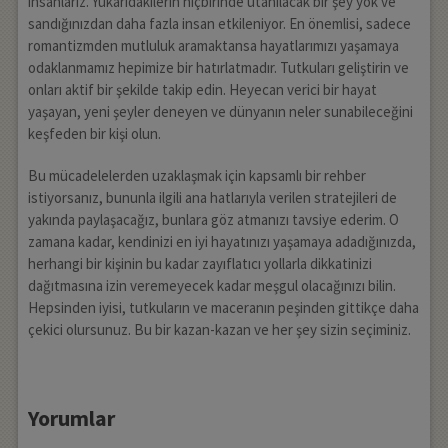
insanlarız. Yukarıdakilerin hiçbirinde utanılacak bir şey yok ve
sandığınızdan daha fazla insan etkileniyor. En önemlisi, sadece
romantizmden mutluluk aramaktansa hayatlarımızı yaşamaya
odaklanmamız hepimize bir hatırlatmadır. Tutkuları geliştirin ve
onları aktif bir şekilde takip edin. Heyecan verici bir hayat
yaşayan, yeni şeyler deneyen ve dünyanın neler sunabileceğini
keşfeden bir kişi olun.
Bu mücadelelerden uzaklaşmak için kapsamlı bir rehber
istiyorsanız, bununla ilgili ana hatlarıyla verilen stratejileri de
yakında paylaşacağız, bunlara göz atmanızı tavsiye ederim. O
zamana kadar, kendinizi en iyi hayatınızı yaşamaya adadığınızda,
herhangi bir kişinin bu kadar zayıflatıcı yollarla dikkatinizi
dağıtmasına izin veremeyecek kadar meşgul olacağınızı bilin.
Hepsinden iyisi, tutkuların ve maceranın peşinden gittikçe daha
çekici olursunuz. Bu bir kazan-kazan ve her şey sizin seçiminiz.
Yorumlar