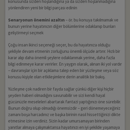
konusunda sizden hoşlandığına ya da sizden hoşlanmadığına
yönlendiren yeni bir bilgi parçası edinin
Senaryonun önemini azaltın
– ör. bu konuya takılmamak ve
bunun yerine hayatınızın diğer bölümlerine odaklanıp bunları
geliştirmeyi seçmek
Çoğu insan ikinci seçeneği seçer, bu da hayatınıza olduğu
şekliyle devam etmenin zorluğunu önemli ölçüde artırır. Hızlı bir
karar alıp daha önemli şeylere odaklanmak yerine, daha fazla
bilgi edinmeye karar verirler. En yaygın olarak, alınan iki yol vardır
– davranışlar için bir açıklama talep eden bir yüzleşme veya söz
konusu kişiyle olan etkileşimlere derin analitik bir bakış.
Yüzleşme çok nadiren bir fayda sağlar çünkü diğer kişi hiçbir
şeyden haberi olmadığını savunabilir ve sizi kendi hayal
gücünüzle meseleleri abartarak fantazi yaptığınızı öne sürebilir.
Bunun doğru olup olmadığı önemsizdir – geri dönemeyeceğiniz
zamanı boşa harcadınız ve başka birinin nasıl hissettiğinizi dikte
etmesine izin verdiniz. Sizin kadar umursamayan birinden
yanıtlar almaya çalışmaktansa hayatınızı en iyi şekilde yaşamaya