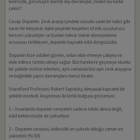
belirsizlik, görünüşte mantık dışı davranışlar, neden bu kadar
çekici?
Cevap Dopamin. Zevk arayışı içindeki vücudu sanki bir nabız gibi
saran bir kimyasal. Aşkın peşinde koşarken öforik uyuşturucu
benzeri yükselişler ve bunları tekrar tekrar deneyimleme
arzusunu tetikleyen, dopamin kaynaklı ödül döngüsüdür.
Dopamin bize ödülleri görme, onları elde etmeye çalışma ve
elde edince tatmin olmayı sağlar. Bizi harekete geçmeye olumlu
bir şekilde motive ederken, aynı zamanda bizi aşırı zevk arayışına
ve bağımlılık yapıcı davranışlara maruz bırakır.
Standford Profesörü Robert Sapolsky, kimyasalı kapsamlı bir
şekilde inceledi. Araştırması iki kritik bulguyu gösteriyor:
1 – İnsanlarda dopamin seviyeleri sadece ödülü alınca değil,
ödül beklentisiyle de yükseliyor
2 – Dopamin seviyesi, belirsizlik en yüksek olduğu zaman en
yüksektir (% 50)