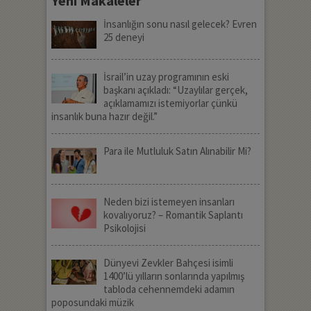
Yeni Makaleler
İnsanlığın sonu nasıl gelecek? Evren
25 deneyi
İsrail’in uzay programının eski
başkanı açıkladı: “Uzaylılar gerçek,
açıklamamızı istemiyorlar çünkü
insanlık buna hazır değil.”
Para ile Mutluluk Satın Alınabilir Mi?
Neden bizi istemeyen insanları
kovalıyoruz? – Romantik Saplantı
Psikolojisi
Dünyevi Zevkler Bahçesi isimli
1400’lü yılların sonlarında yapılmış
tabloda cehennemdeki adamın
poposundaki müzik