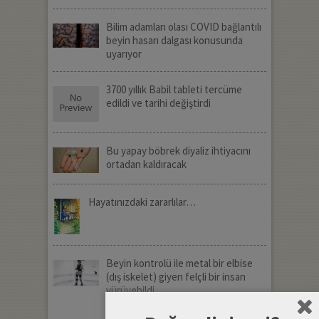
Bilim adamları olası COVID bağlantılı
beyin hasarı dalgası konusunda
uyarıyor
3700 yıllık Babil tableti tercüme
edildi ve tarihi değiştirdi
Bu yapay böbrek diyaliz ihtiyacını
ortadan kaldıracak
Hayatınızdaki zararlılar…
Beyin kontrolü ile metal bir elbise
(dış iskelet) giyen felçli bir insan
yürüyebildi