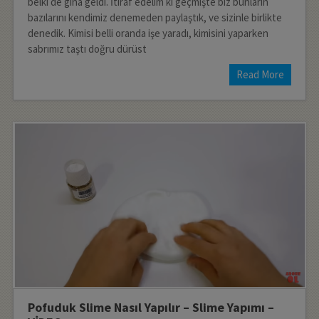
belki de gına geldi. İtiraf edelim ki geçmişte biz bunların
bazılarını kendimiz denemeden paylaştık, ve sizinle birlikte
denedik. Kimisi belli oranda işe yaradı, kimisini yaparken
sabrımız taştı doğru dürüst
Read More
Pofuduk Slime Nasıl Yapılır – Slime Yapımı –