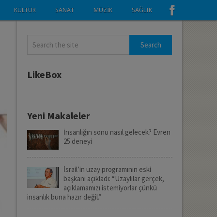
KÜLTÜR
SANAT
MÜZIK
SAĞLIK
LikeBox
Yeni Makaleler
İnsanlığın sonu nasıl gelecek? Evren
25 deneyi
İsrail’in uzay programının eski
başkanı açıkladı: “Uzaylılar gerçek,
açıklamamızı istemiyorlar çünkü
insanlık buna hazır değil.”