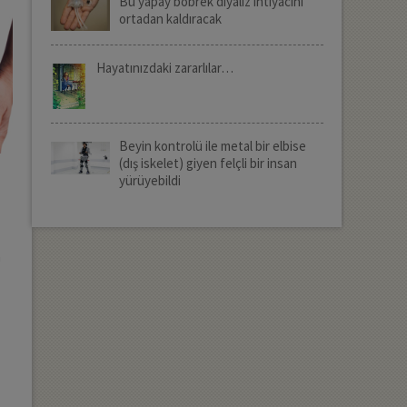
Bu yapay böbrek diyaliz ihtiyacını
ortadan kaldıracak
Hayatınızdaki zararlılar…
Beyin kontrolü ile metal bir elbise
(dış iskelet) giyen felçli bir insan
yürüyebildi
n