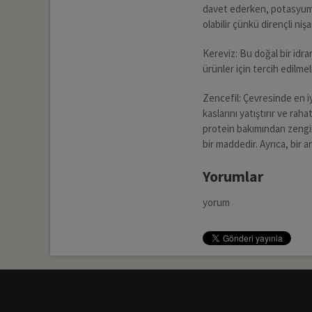
davet ederken, potasyum 
olabilir çünkü dirençli ni
Kereviz: Bu doğal bir idr
ürünler için tercih edilmeli
Zencefil: Çevresinde en iyi
kaslarını yatıştırır ve rah
protein bakımından zengin 
bir maddedir. Ayrıca, bir a
Yorumlar
yorum