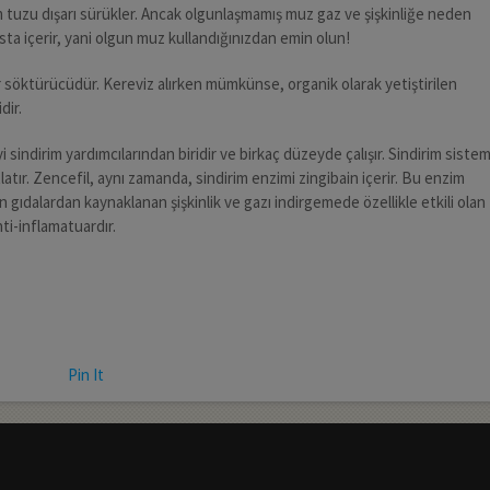
tuzu dışarı sürükler. Ancak olgunlaşmamış muz gaz ve şişkinliğe neden
şasta içerir, yani olgun muz kullandığınızdan emin olun!
ar söktürücüdür. Kereviz alırken mümkünse, organik olarak yetiştirilen
dir.
 sindirim yardımcılarından biridir ve birkaç düzeyde çalışır. Sindirim sistem
atlatır. Zencefil, aynı zamanda, sindirim enzimi zingibain içerir. Bu enzim
gıdalardan kaynaklanan şişkinlik ve gazı indirgemede özellikle etkili olan
nti-inflamatuardır.
Pin It