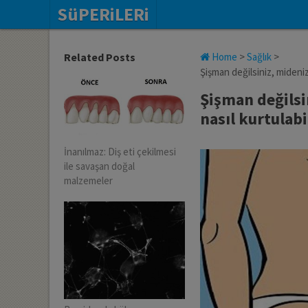
SüPERiLERi
Related Posts
Home
>
Sağlık
>
Şişman değilsiniz, mideniz
Şişman değilsi
nasıl kurtulabi
İnanılmaz: Diş eti çekilmesi
ile savaşan doğal
malzemeler