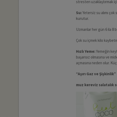
stresten uzaklaştırmak i
Su:
Yetersiz su alımı çok 
kurutur.
Uzmanlar her gün 6 ila 8 
Çok su içmek kilo kaybet
Hızlı Yeme:
Yemeğin keyfi
başarısız olmasına ve mi
açmasına neden olur. Küçük
“Aşırı Gaz ve Şişkinlik”
muz kereviz salatalık