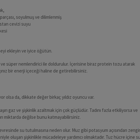
ık,
 parçası, soyulmuş ve dilimlenmiş
stan cevizi suyu
kesi
yi ekleyin ve iyice öğütün.
ve süper nemlendirici ile doldurulur. İçerisine biraz protein tozu atarak
nız bir enerji içeceği haline de getirebilirsiniz.
yor olsa da, dikkate değer birkaç yıldız oyuncu var.
ırı gaz ve şişkinlik azaltmak için çok güçlüdür. Tadını fazla etkiliyorsa ve
şırı miktarda değilse bunu katmayabilirsiniz.
 çevresinde su tutulmasına neden olur. Muz gibi potasyum açısından zengi
eniyle oluşan şişkinlikle mücadeleye yardımcı olmaktadır. Tuz hücre içine s