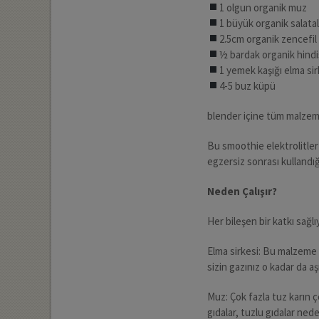
1 olgun organik muz
1 büyük organik salatal
2.5cm organik zencefil
½ bardak organik hindi
1 yemek kaşığı elma sir
4-5 buz küpü
blender içine tüm malzeme
Bu smoothie elektrolitler 
egzersiz sonrası kullandığı
Neden Çalışır?
Her bileşen bir katkı sağlı
Elma sirkesi: Bu malzeme aş
sizin gazınız o kadar da a
Muz: Çok fazla tuz karın
gıdalar, tuzlu gıdalar ned