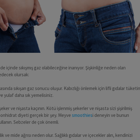
ide içinde sıkışmış gaz olabileceğine inanıyor. Şişkinliğe neden olan
edecek olursak:
asında sıkışan gaz sonucu oluşur. Kabızlığı önlemek için lifli gıdalar tüketi
 ve yulaf daha sık yemelisiniz.
şeker ve nişasta kaçının. Kötü işlenmiş şekerler ve nişasta sizi şişirilmiş
onhidrat diyeti gerçek bir şey. Meyve
smoothies
i deneyin ve bunun
kullanın. Sebzeler de çok önemli.
ik ve mide ağrısı neden olur. Sağlıklı gıdalar ve içecekler alın, kendinizi