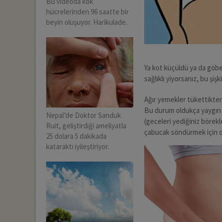
Bu videoda kök
hücrelerinden 96 saatte bir
beyin oluşuyor. Harikulade.
Ya kot küçüldü ya da göbe
sağlıklı yiyorsanız, bu şiş
Ağır yemekler tükettikten 
Bu durum oldukça yaygın v
Nepal’de Doktor Sanduk
(geceleri yediğiniz börekle
Ruit, geliştirdiği ameliyatla
çabucak söndürmek için 
25 dolara 5 dakikada
kataraktı iyileştiriyor.