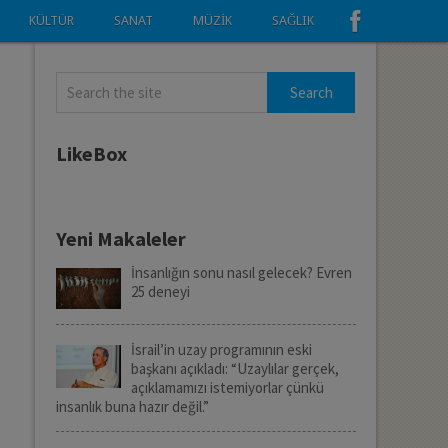
KÜLTÜR
SANAT
MÜZIK
SAĞLIK
LikeBox
Yeni Makaleler
İnsanlığın sonu nasıl gelecek? Evren
25 deneyi
İsrail’in uzay programının eski
başkanı açıkladı: “Uzaylılar gerçek,
açıklamamızı istemiyorlar çünkü
insanlık buna hazır değil.”