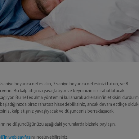
saniye boyunca nefes alın, 7 saniye boyunca nefesinizi tutun, ve 8
 verin. Bu kalp atışınızı yavaşlatıyor ve beyninizin sizi rahatlatacak
 sağlıyor. Bu nefes alma yöntemini kullanarak adrenalin’in etkisini durdur
başladığınızda biraz rahatsız hissedebilirsiniz, ancak devam ettikçe olduk
siniz, kalp atışınız yavaşlıyacak ve düşünceniz berraklaşacak.
arın ne düşündüğünüzü aşağıdaki yorumlarda bizimle paylaşın.
il’in web sayfası
nı inceleyebilirsiniz.