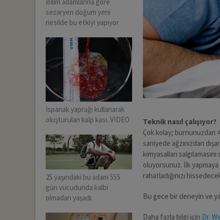
Bilim adamlarına göre
sezaryen doğum yeni
nesilde bu etkiyi yapıyor
Ispanak yaprağı kullanarak
oluşturulan kalp kası. VİDEO
Teknik nasıl çalışıyor?
Çok kolay; burnunuzdan 4 
saniyede ağzınızdan dışarı
kimyasalları salgılamasını
oluyorsunuz. İlk yapmaya 
rahatladığınızı hissedecek
25 yaşındaki bu adam 555
gün vücudunda kalbi
Bu gece bir deneyin ve y
olmadan yaşadı.
Daha fazla bilgi için
Dr. We