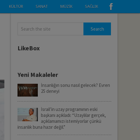
KÜLTÜR
SANAT
MÜZIK
SAĞLIK
LikeBox
Yeni Makaleler
İnsanlığın sonu nasıl gelecek? Evren
25 deneyi
İsrail’in uzay programının eski
başkanı açıkladı: “Uzaylılar gerçek,
açıklamamızı istemiyorlar çünkü
insanlık buna hazır değil.”