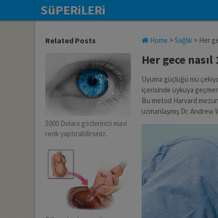
SüPERiLERi
Related Posts
Home
>
Sağlık
>
Her ge
Her gece nasıl
Uyuma güçlüğü mü çekiyor
içerisinde uykuya geçmen
Bu metod Harvard mezunu
uzmanlaşmış Dr. Andrew Wei
5000 Dolara gözlerinizi mavi
renk yaptırabilirsiniz.