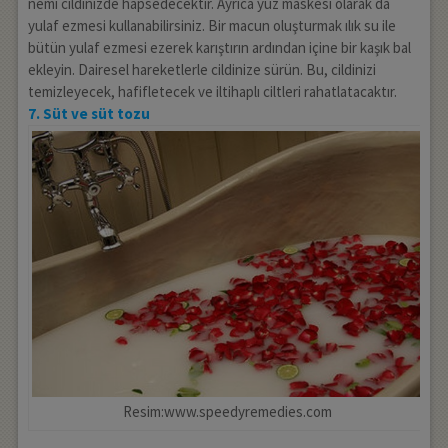
nemi cildinizde hapsedecektir. Ayrıca yüz maskesi olarak da
yulaf ezmesi kullanabilirsiniz. Bir macun oluşturmak ılık su ile
bütün yulaf ezmesi ezerek karıştırın ardından içine bir kaşık bal
ekleyin. Dairesel hareketlerle cildinize sürün. Bu, cildinizi
temizleyecek, hafifletecek ve iltihaplı ciltleri rahatlatacaktır.
7. Süt ve süt tozu
Resim:www.speedyremedies.com