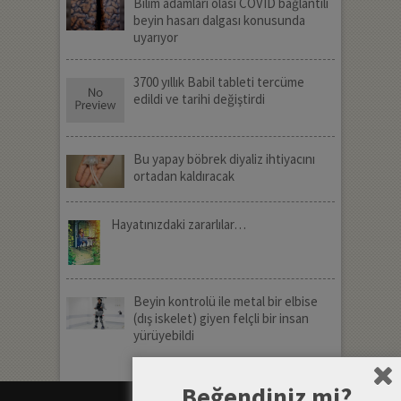
Bilim adamları olası COVID bağlantılı
beyin hasarı dalgası konusunda
uyarıyor
3700 yıllık Babil tableti tercüme
edildi ve tarihi değiştirdi
Bu yapay böbrek diyaliz ihtiyacını
ortadan kaldıracak
Hayatınızdaki zararlılar…
Beyin kontrolü ile metal bir elbise
(dış iskelet) giyen felçli bir insan
yürüyebildi
Beğendiniz mi?