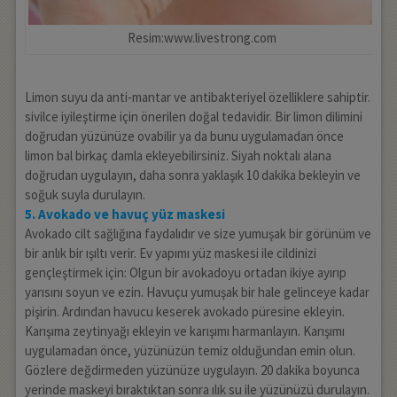
Resim:www.livestrong.com
Limon suyu da anti-mantar ve antibakteriyel özelliklere sahiptir.
sivilce iyileştirme için önerilen doğal tedavidir. Bir limon dilimini
doğrudan yüzünüze ovabilir ya da bunu uygulamadan önce
limon bal birkaç damla ekleyebilirsiniz. Siyah noktalı alana
doğrudan uygulayın, daha sonra yaklaşık 10 dakika bekleyin ve
soğuk suyla durulayın.
5. Avokado ve havuç yüz maskesi
Avokado cilt sağlığına faydalıdır ve size yumuşak bir görünüm ve
bir anlık bir ışıltı verir. Ev yapımı yüz maskesi ile cildinizi
gençleştirmek için: Olgun bir avokadoyu ortadan ikiye ayırıp
yarısını soyun ve ezin. Havuçu yumuşak bir hale gelinceye kadar
pişirin. Ardından havucu keserek avokado püresine ekleyin.
Karışıma zeytinyağı ekleyin ve karışımı harmanlayın. Karışımı
uygulamadan önce, yüzünüzün temiz olduğundan emin olun.
Gözlere değdirmeden yüzünüze uygulayın. 20 dakika boyunca
yerinde maskeyi bıraktıktan sonra ılık su ile yüzünüzü durulayın.