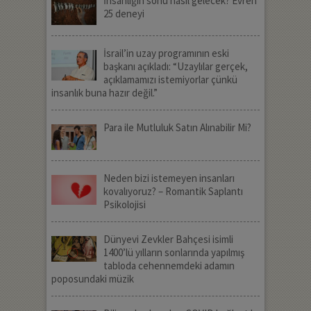
İnsanlığın sonu nasıl gelecek? Evren
25 deneyi
İsrail’in uzay programının eski
başkanı açıkladı: “Uzaylılar gerçek,
açıklamamızı istemiyorlar çünkü
insanlık buna hazır değil.”
Para ile Mutluluk Satın Alınabilir Mi?
Neden bizi istemeyen insanları
kovalıyoruz? – Romantik Saplantı
Psikolojisi
Dünyevi Zevkler Bahçesi isimli
1400’lü yılların sonlarında yapılmış
tabloda cehennemdeki adamın
poposundaki müzik