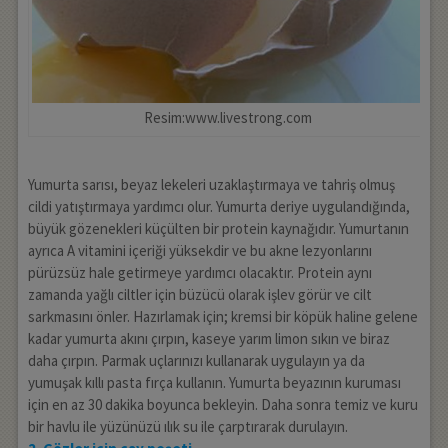
Resim:www.livestrong.com
Yumurta sarısı, beyaz lekeleri uzaklaştırmaya ve tahriş olmuş
cildi yatıştırmaya yardımcı olur. Yumurta deriye uygulandığında,
büyük gözenekleri küçülten bir protein kaynağıdır. Yumurtanın
ayrıca A vitamini içeriği yüksekdir ve bu akne lezyonlarını
pürüzsüz hale getirmeye yardımcı olacaktır. Protein aynı
zamanda yağlı ciltler için büzücü olarak işlev görür ve cilt
sarkmasını önler. Hazırlamak için; kremsi bir köpük haline gelene
kadar yumurta akını çırpın, kaseye yarım limon sıkın ve biraz
daha çırpın. Parmak uçlarınızı kullanarak uygulayın ya da
yumuşak kıllı pasta fırça kullanın. Yumurta beyazının kuruması
için en az 30 dakika boyunca bekleyin. Daha sonra temiz ve kuru
bir havlu ile yüzünüzü ılık su ile çarptırarak durulayın.