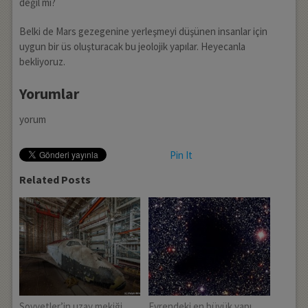
değil mi?
Belki de Mars gezegenine yerleşmeyi düşünen insanlar için
uygun bir üs oluşturacak bu jeolojik yapılar. Heyecanla
bekliyoruz.
Yorumlar
yorum
Pin It
Related Posts
Sovyetler’in uzay mekiği
Evrendeki en büyük yapı.