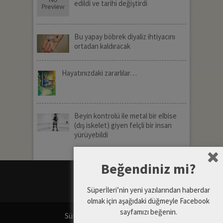
edildi ve tarihi değiştirdi
Bu yapay böbrek diyaliz ihtiyacını
ortadan kaldıracak
Hayatınızdaki zararlılar…
Beyin kontrolü ile metal bir elbise
(dış iskelet) giyen felçli bir insan
yürüyebildi
Beğendiniz mi?
Süperİleri’nin yeni yazılarından haberdar
olmak için aşağıdaki düğmeyle Facebook
sayfamızı beğenin.
SüPERiLERi
Copyright © 2026.