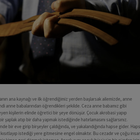
nın ana kaynağı ve ilk öğrendiğimiz yerden başlarsak ailemizde, anne
di anne babalarından öğrendikleri şekilde. Ceza anne babamız gibi
yen kişilerin elinde öğretici bir şeye dönüşür. Çocuk akrobasi yapıp
 bir şaplak atıp bir daha yapmak istediğinde hatırlamasını sağlarsınız.
 bir eve girip birşeyler çaldığında, ve yakalandığında hapse gider. Haps
ısıtlayıp istediği yere gitmesine engel olmaktır. Bu cezadır ve çoğu insa