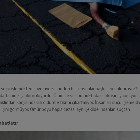
suçu işlemekten caydırıyorsa neden hala insanlar başkalarını öldürüyor?
lda 15 bin kişi öldürülüyordu. Ölüm cezası bu noktada sanki işini yapmıyor
klından karşısındakini öldürme fikrini çıkartmıyor. İnsanları suçu işlemek
işini görmüyor. Ömür boyu hapis cezası aynı şekilde insanları suçtan
ahatlatır