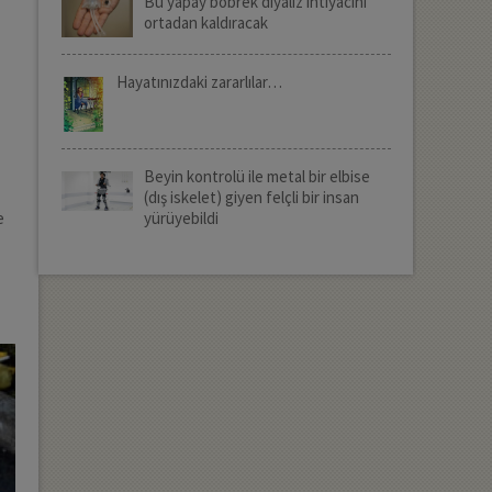
Bu yapay böbrek diyaliz ihtiyacını
ortadan kaldıracak
Hayatınızdaki zararlılar…
Beyin kontrolü ile metal bir elbise
(dış iskelet) giyen felçli bir insan
yürüyebildi
e