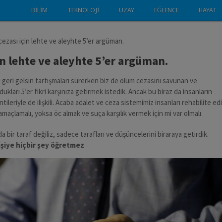
BILIM
TEKNOLOJI
UZAY
EĞLENCE
HAYAT
ezası için lehte ve aleyhte 5’er argüman.
in lehte ve aleyhte 5’er argüman.
geri gelsin tartışmaları sürerken biz de ölüm cezasını savunan ve
ukları 5’er fikri karşınıza getirmek istedik. Ancak bu biraz da insanların
ileriyle de ilişkili. Acaba adalet ve ceza sistemimiz insanları rehabilite ed
açlamalı, yoksa öc almak ve suça karşılık vermek için mi var olmalı.
a bir taraf değiliz, sadece tarafları ve düşüncelerini biraraya getirdik.
kişiye hiçbir şey öğretmez