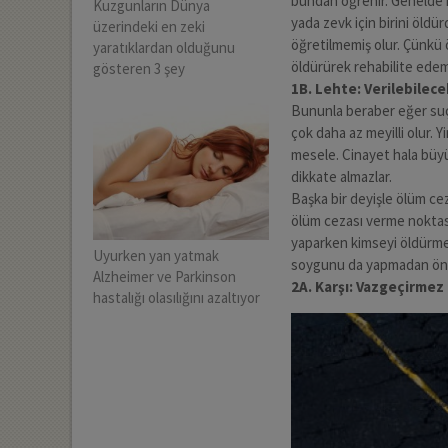
bundan öğrenir. Genelde 
Kuzgunların Dünya
yada zevk için birini öld
üzerindeki en zeki
öğretilmemiş olur. Çünkü 
yaratıklardan olduğunu
öldürürek rehabilite edem
gösteren 3 şey
1B. Lehte: Verilebilece
Bununla beraber eğer suçl
çok daha az meyilli olur. Y
mesele. Cinayet hala büyük
dikkate almazlar.
Başka bir deyişle ölüm cez
ölüm cezası verme noktası
yaparken kimseyi öldürme n
Uyurken yan yatmak
soygunu da yapmadan önce
Alzheimer ve Parkinson
2A. Karşı: Vazgeçirmez
hastalığı olasılığını azaltıyor