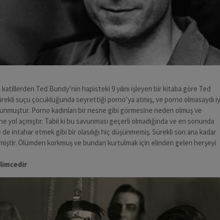
 katillerden Ted Bundy’nin hapisteki 9 yılını işleyen bir kitaba göre Ted
rekli suçu çocukluğunda seyrettiği porno’ya atmış, ve porno olmasaydı iy
vunmuştur. Porno kadınları bir nesne gibi görmesine neden olmuş ve
e yol açmıştır. Tabii ki bu savunması geçerli olmadığında ve en sonunda
 de intahar etmek gibi bir olasılığı hiç düşünmemiş. Sürekli son ana kadar
miştir. Ölümden korkmuş ve bundan kurtulmak için elinden gelen herşeyi
alimcedir