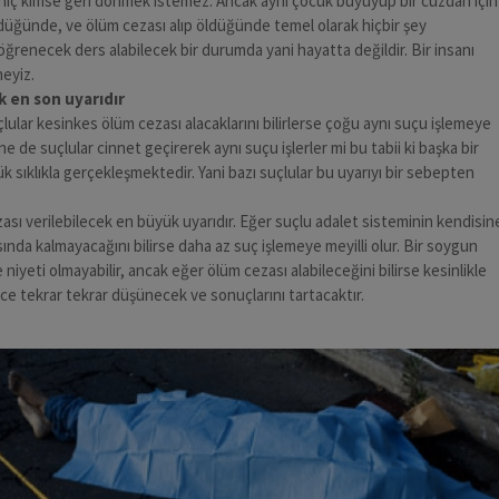
hiç kimse geri dönmek istemez. Ancak aynı çocuk büyüyüp bir cüzdan için
ürdüğünde, ve ölüm cezası alıp öldüğünde temel olarak hiçbir şey
öğrenecek ders alabilecek bir durumda yani hayatta değildir. Bir insanı
eyiz.
k en son uyarıdır
ular kesinkes ölüm cezası alacaklarını bilirlerse çoğu aynı suçu işlemeye
ine de suçlular cinnet geçirerek aynı suçu işlerler mi bu tabii ki başka bir
 sıklıkla gerçekleşmektedir. Yani bazı suçlular bu uyarıyı bir sebepten
ası verilebilecek en büyük uyarıdır. Eğer suçlu adalet sisteminin kendisin
nda kalmayacağını bilirse daha az suç işlemeye meyilli olur. Bir soygun
iyeti olmayabilir, ancak eğer ölüm cezası alabileceğini bilirse kesinlikle
 tekrar tekrar düşünecek ve sonuçlarını tartacaktır.