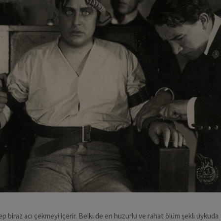
 biraz acı çekmeyi içerir. Belki de en huzurlu ve rahat ölüm şekli uykuda