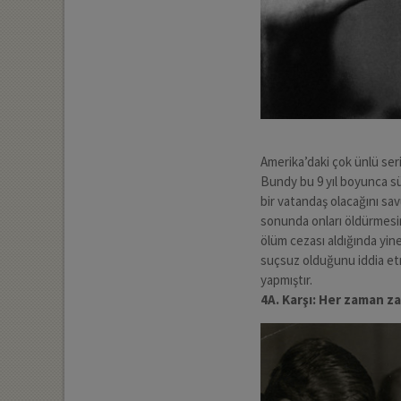
Amerika’daki çok ünlü seri
Bundy bu 9 yıl boyunca sü
bir vatandaş olacağını sa
sonunda onları öldürmesin
ölüm cezası aldığında yine
suçsuz olduğunu iddia et
yapmıştır.
4A. Karşı: Her zaman z