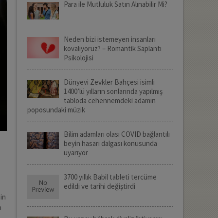
Para ile Mutluluk Satın Alınabilir Mi?
Neden bizi istemeyen insanları
kovalıyoruz? – Romantik Saplantı
Psikolojisi
Dünyevi Zevkler Bahçesi isimli
1400’lü yılların sonlarında yapılmış
tabloda cehennemdeki adamın
poposundaki müzik
Bilim adamları olası COVID bağlantılı
beyin hasarı dalgası konusunda
uyarıyor
3700 yıllık Babil tableti tercüme
edildi ve tarihi değiştirdi
in
n