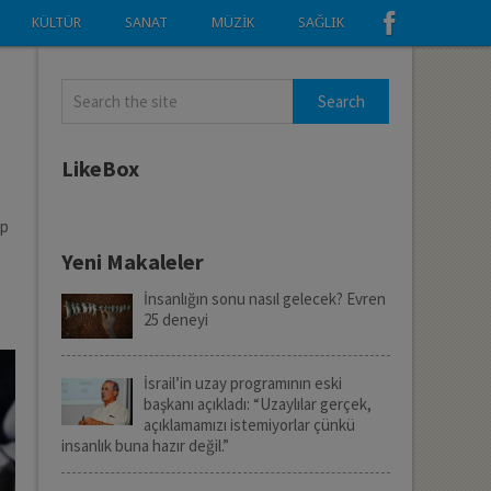
KÜLTÜR
SANAT
MÜZIK
SAĞLIK
LikeBox
ip
Yeni Makaleler
İnsanlığın sonu nasıl gelecek? Evren
25 deneyi
İsrail’in uzay programının eski
başkanı açıkladı: “Uzaylılar gerçek,
açıklamamızı istemiyorlar çünkü
insanlık buna hazır değil.”