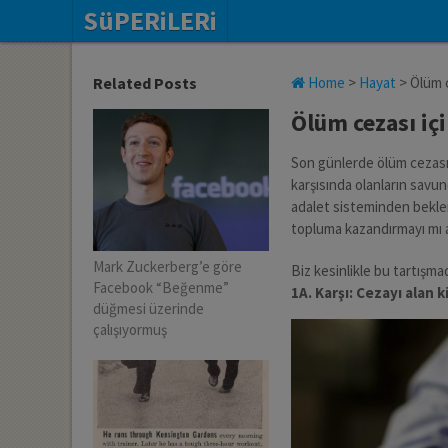
SüPERiLERi
Related Posts
Home
>
Hayat
>
Ölüm c
Ölüm cezası iç
Son günlerde ölüm cezası 
karşısında olanların savund
adalet sisteminden beklent
topluma kazandırmayı mı am
Mark Zuckerberg’e göre
Biz kesinlikle bu tartışmad
Facebook “Beğenme”
1A. Karşı: Cezayı alan 
düğmesi üzerinde
çalışıyormuş