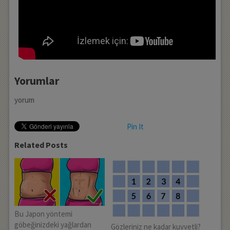
Yorumlar
yorum
Pin It
Related Posts
Bu Japon yöntemi
göbeğinizdeki yağlardan
Gözleriniz ne kadar kuvvetli?