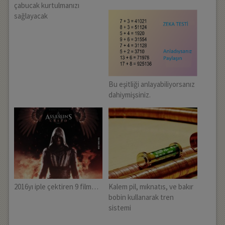
çabucak kurtulmanızı
sağlayacak
Bu eşitliği anlayabiliyorsanız
dahiymişsiniz.
2016yı iple çektiren 9 film…
Kalem pil, mıknatıs, ve bakır
bobin kullanarak tren
sistemi