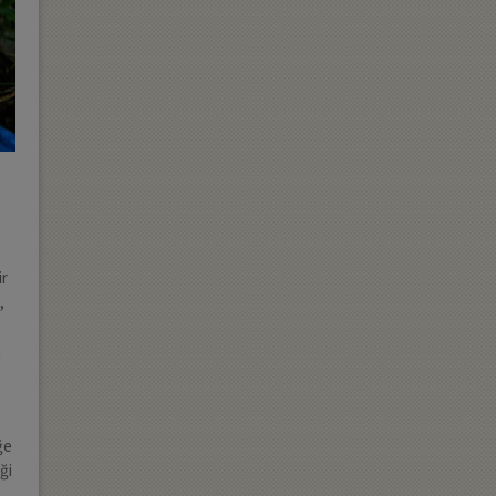
ir
,
n
ğe
ği