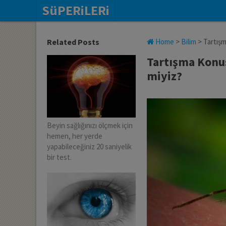
SüPERiLERi
Related Posts
Home
>
Bilim
>
Tartışm
Tartışma Konus
miyiz?
Beyin sağlığınızı ölçmek için
hemen, her yerde
yapabileceğiniz 20 saniyelik
bir test.