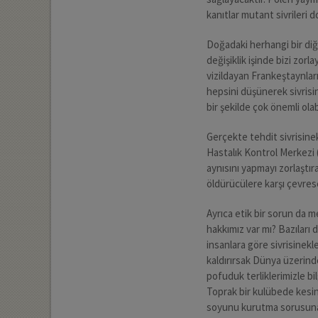
kanıtlar mutant sivrileri 
Doğadaki herhangi bir diğe
değişiklik işinde bizi zorl
vizildayan Frankeştaynlar
hepsini düşünerek sivrisin
bir şekilde çok önemli olabi
Gerçekte tehdit sivrisinek
Hastalık Kontrol Merkezi 
aynısını yapmayı zorlaştır
öldürücülere karşı çevres
Ayrıca etik bir sorun da 
hakkımız var mı? Bazıları 
insanlara göre sivrisinek
kaldırırsak Dünya üzerind
pofuduk terliklerimizle b
Toprak bir kulübede kesint
soyunu kurutma sorusuna