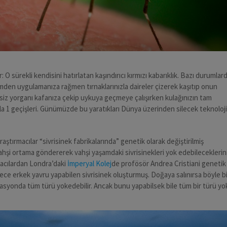
 O sürekli kendisini hatırlatan kaşındırıcı kırmızı kabarıklık. Bazı durumlar
den uygulamanıza rağmen tırnaklarınızla daireler çizerek kaşıtıp onun
a siz yorganı kafanıza çekip uykuya geçmeye çalışırken kulağınızın tam
a 1 geçişleri. Günümüzde bu yaratıkları Dünya üzerinden silecek teknoloji
ştırmacılar “sivrisinek fabrikalarında” genetik olarak değiştirilmiş
vahşi ortama göndererek vahşi yaşamdaki sivrisinekleri yok edebileceklerin
macılardan Londra’daki
İmperyal Kolej
de profösör Andrea Cristiani genetik
dece erkek yavru yapabilen sivrisinek oluşturmuş. Doğaya salınırsa böyle b
erasyonda tüm türü yokedebilir. Ancak bunu yapabilsek bile tüm bir türü yo