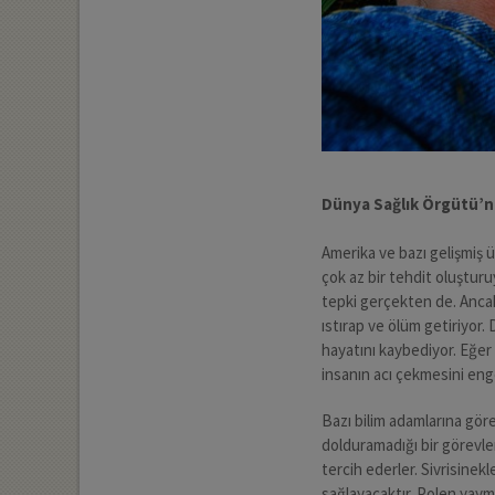
Dünya Sağlık Örgütü’ne
Amerika ve bazı gelişmiş ül
çok az bir tehdit oluşturuy
tepki gerçekten de. Ancak
ıstırap ve ölüm getiriyor
hayatını kaybediyor. Eğer 
insanın acı çekmesini enge
Bazı bilim adamlarına göre
dolduramadığı bir görevler
tercih ederler. Sivrisinek
sağlayacaktır. Polen yaym