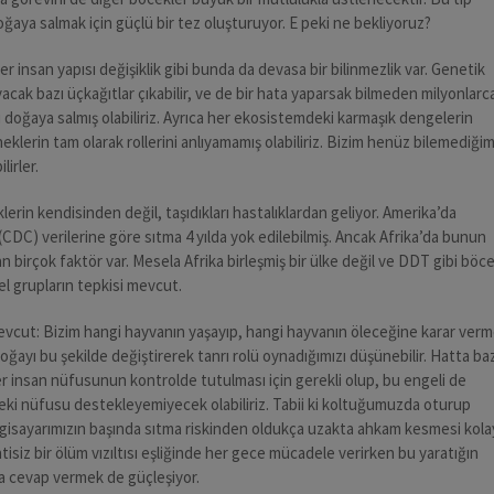
doğaya salmak için güçlü bir tez oluşturuyor. E peki ne bekliyoruz?
r insan yapısı değişiklik gibi bunda da devasa bir bilinmezlik var. Genetik
ayacak bazı üçkağıtlar çıkabilir, ve de bir hata yaparsak bilmeden milyonlarc
ı doğaya salmış olabiliriz. Ayrıca her ekosistemdeki karmaşık dengelerin
eklerin tam olarak rollerini anlıyamamış olabiliriz. Bizim henüz bilemediğim
lirler.
lerin kendisinden değil, taşıdıkları hastalıklardan geliyor. Amerika’da
(CDC) verilerine göre sıtma 4 yılda yok edilebilmiş. Ancak Afrika’da bunun
an birçok faktör var. Mesela Afrika birleşmiş bir ülke değil ve DDT gibi böc
el grupların tepkisi mevcut.
mevcut: Bizim hangi hayvanın yaşayıp, hangi hayvanın öleceğine karar ver
doğayı bu şekilde değiştirerek tanrı rolü oynadığımızı düşünebilir. Hatta ba
ler insan nüfusunun kontrolde tutulması için gerekli olup, bu engeli de
eki nüfusu destekleyemiyecek olabiliriz. Tabii ki koltuğumuzda oturup
ilgisayarımızın başında sıtma riskinden oldukça uzakta ahkam kesmesi kola
isiz bir ölüm vızıltısı eşliğinde her gece mücadele verirken bu yaratığın
 cevap vermek de güçleşiyor.