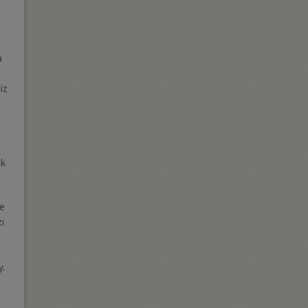
a
iz
ek
me
zı
y.