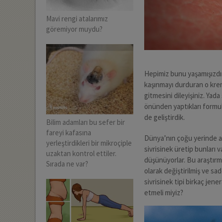
Mavi rengi atalarımız
göremiyor muydu?
Hepimiz bunu yaşamışızdır:
kaşınmayı durduran o krem
gitmesini dileyişiniz. Yad
önünden yaptıkları formul
de geliştirdik.
Bilim adamları bu sefer bir
fareyi kafasına
Dünya’nın çoğu yerinde ara
yerleştirdikleri bir mikroçiple
sivrisinek üretip bunları 
uzaktan kontrol ettiler.
düşünüyorlar. Bu araştır
Sırada ne var?
olarak değiştirilmiş ve sa
sivrisinek tipi birkaç jen
etmeli miyiz?