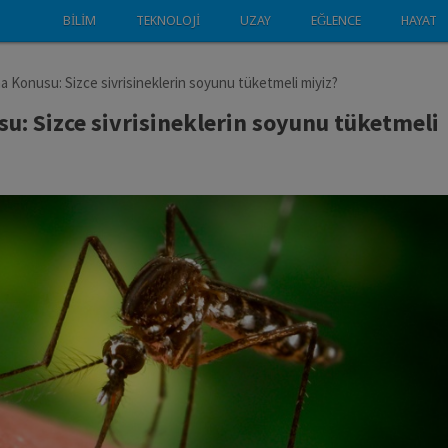
BILIM
TEKNOLOJI
UZAY
EĞLENCE
HAYAT
a Konusu: Sizce sivrisineklerin soyunu tüketmeli miyiz?
u: Sizce sivrisineklerin soyunu tüketmeli