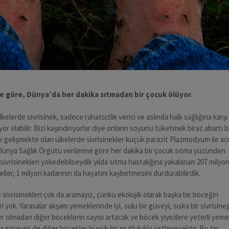
 göre, Dünya’da her dakika sıtmadan bir çocuk ölüyor.
kelerde sivrisinek, sadece rahatsızlık verici ve aslında halk sağlığına karşı
or olabilir. Bizi kaşındırıyorlar diye onların soyunu tüketmek biraz abartı b
 gelişmekte olan ülkelerde sivrisinekler küçük parazit Plazmodyum ile acı
. Dünya Sağlık Örgütü verilerine göre her dakika bir çocuk sıtma yüzünden
sivrisinekleri yokedebilseydik yılda sıtma hastalığına yakalanan 207 milyo
ller, 1 milyon kadarının da hayatını kaybetmesini durdurabilirdik.
 sivrisinekleri çok da aramayız, çünkü ekolojik olarak başka bir böceğin
i yok. Yarasalar akşam yemeklerinde iyi, sulu bir güveyi, sıska bir sivrisine
ler olmadan diğer böceklerin sayısı artacak ve böcek yiyicilere yeterli yeme
a görevini de diğer böcekler büyük bir mutlulukla üstlenecektir. Bu tip