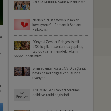
Para ile Mutluluk Satın Alınabilir Mi?
Neden bizi istemeyen insanları
kovalıyoruz? – Romantik Saplantı
Psikolojisi
da
Dünyevi Zevkler Bahçesi isimli
1400’lü yılların sonlarında yapılmış
tabloda cehennemdeki adamın
yi
poposundaki müzik
Bilim adamları olası COVID bağlantılı
beyin hasarı dalgası konusunda
i
uyarıyor
ir
3700 yıllık Babil tableti tercüme
k
edildi ve tarihi değiştirdi