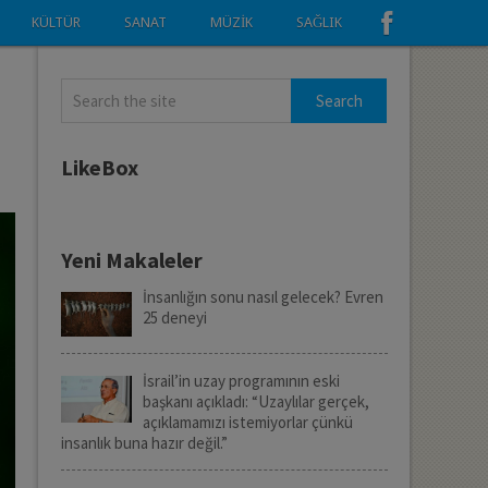
KÜLTÜR
SANAT
MÜZIK
SAĞLIK
LikeBox
Yeni Makaleler
İnsanlığın sonu nasıl gelecek? Evren
25 deneyi
İsrail’in uzay programının eski
başkanı açıkladı: “Uzaylılar gerçek,
açıklamamızı istemiyorlar çünkü
insanlık buna hazır değil.”