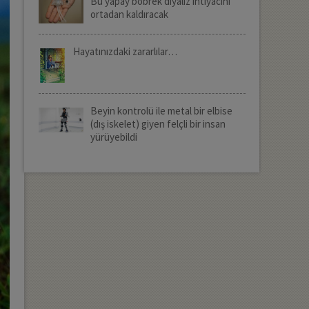
Bu yapay böbrek diyaliz ihtiyacını
ortadan kaldıracak
Hayatınızdaki zararlılar…
Beyin kontrolü ile metal bir elbise
(dış iskelet) giyen felçli bir insan
yürüyebildi