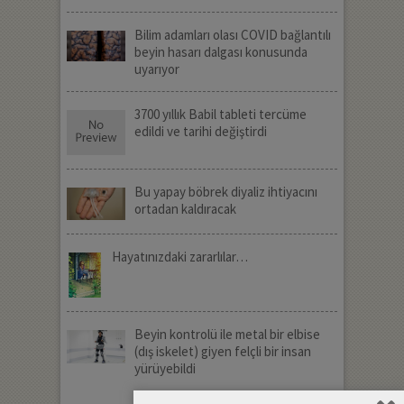
Bilim adamları olası COVID bağlantılı
beyin hasarı dalgası konusunda
uyarıyor
3700 yıllık Babil tableti tercüme
edildi ve tarihi değiştirdi
Bu yapay böbrek diyaliz ihtiyacını
ortadan kaldıracak
Hayatınızdaki zararlılar…
Beyin kontrolü ile metal bir elbise
(dış iskelet) giyen felçli bir insan
yürüyebildi