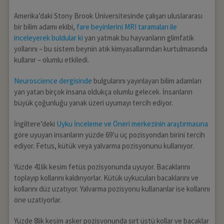
Amerika’daki Stony Brook Üniversitesinde çalışan uluslararası
bir bilim adamı ekibi,
fare beyinlerini MRI taramaları ile
inceleyerek buldular ki
yan yatmak bu hayvanların glimfatik
yollarını – bu sistem beynin atık kimyasallarından kurtulmasında
kullanır – olumlu etkiledi.
Neuroscience dergisinde
bulgularını yayınlayan bilim adamları
yan yatan birçok insana oldukça olumlu gelecek. İnsanların
büyük çoğunluğu yanak üzeri uyumayı tercih ediyor.
İngiltere’deki
Uyku İnceleme ve Öneri merkezinin araştırmasına
göre uyuyan insanların yüzde 69’u üç pozisyondan birini tercih
ediyor. Fetus, kütük veya yalvarma pozisyonunu kullanıyor.
Yüzde 41lik kesim fetüs pozisyonunda uyuyor. Bacaklarını
toplayıp kollarını kaldırıyorlar. Kütük uykucuları bacaklarını ve
kollarını düz uzatıyor. Yalvarma pozisyonu kullananlar ise kollarını
öne uzatiyorlar.
Yüzde 8lik kesim asker pozisyonunda sırt üstü kollar ve bacaklar