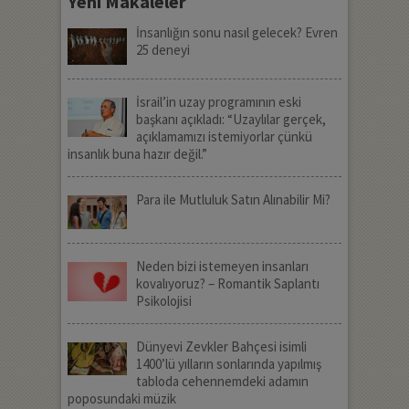
Yeni Makaleler
İnsanlığın sonu nasıl gelecek? Evren
25 deneyi
İsrail’in uzay programının eski
başkanı açıkladı: “Uzaylılar gerçek,
açıklamamızı istemiyorlar çünkü
insanlık buna hazır değil.”
Para ile Mutluluk Satın Alınabilir Mi?
Neden bizi istemeyen insanları
kovalıyoruz? – Romantik Saplantı
Psikolojisi
Dünyevi Zevkler Bahçesi isimli
1400’lü yılların sonlarında yapılmış
tabloda cehennemdeki adamın
poposundaki müzik