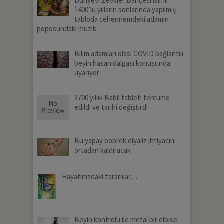
Dünyevi Zevkler Bahçesi isimli
1400’lü yılların sonlarında yapılmış
tabloda cehennemdeki adamın
poposundaki müzik
Bilim adamları olası COVID bağlantılı
beyin hasarı dalgası konusunda
uyarıyor
3700 yıllık Babil tableti tercüme
edildi ve tarihi değiştirdi
Bu yapay böbrek diyaliz ihtiyacını
ortadan kaldıracak
Hayatınızdaki zararlılar…
Beyin kontrolü ile metal bir elbise