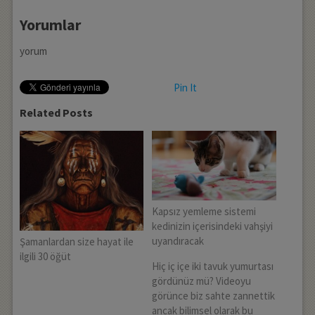
Yorumlar
yorum
Pin It
Related Posts
Kapsız yemleme sistemi
kedinizin içerisindeki vahşiyi
uyandıracak
Şamanlardan size hayat ile
ilgili 30 öğüt
Hiç iç içe iki tavuk yumurtası
gördünüz mü? Videoyu
görünce biz sahte zannettik
ancak bilimsel olarak bu