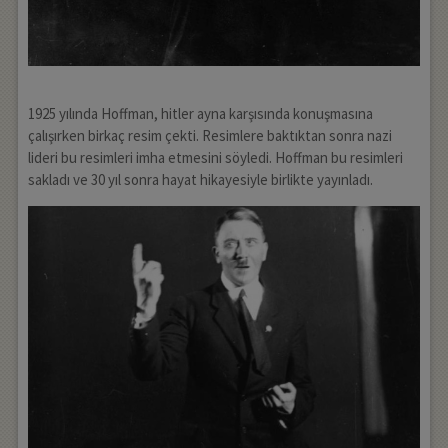
1925 yılında Hoffman, hitler ayna karşısında konuşmasına
çalışırken birkaç resim çekti. Resimlere baktıktan sonra nazi
lideri bu resimleri imha etmesini söyledi. Hoffman bu resimleri
sakladı ve 30 yıl sonra hayat hikayesiyle birlikte yayınladı.