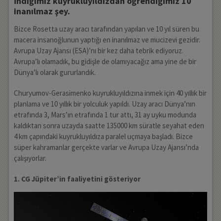
İndiğimiz kuyrukluyıldızdan öğrendiğimiz 10
inanılmaz şey.
Bizce Rosetta uzay aracı tarafından yapılan ve 10 yıl süren bu
macera insanoğlunun yaptığı en inanılmaz ve mucizevi gezidir.
Avrupa Uzay Ajansı (ESA)’nı bir kez daha tebrik ediyoruz.
Avrupa’lı olamadık, bu gidişle de olamıyacağız ama yine de bir
Dünya’lı olarak gururlandık.
Churyumov-Gerasimenko kuyrukluyıldızına inmek için 40 yıllık bir
planlama ve 10 yıllık bir yolculuk yapıldı. Uzay aracı Dünya’nın
etrafında 3, Mars’ın etrafında 1 tur attı, 31 ay uyku modunda
kaldıktan sonra uzayda saatte 135000 km süratle seyahat eden
4 km çapındaki kuyrukluyıldıza paralel uçmaya başladı. Bizce
süper kahramanlar gerçekte varlar ve Avrupa Uzay Ajansı’nda
çalışıyorlar.
1. CG Jüpiter’in faaliyetini gösteriyor