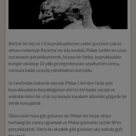
Berbat bir iniş ve CG kuyrukluyıldızının çekim gücünün çok az
olması nedeniyle Rosetta’nın iniş modülü Philae tarihin en uzun
sıçramasını gerçekleştirerek, kıl payı bir farkla, kuyrukluyıldızı
komple ıskalayıp 10 yıllık gezegenlerarası seyahatten sonra,
sonsuza kadar uzayda yokolmaktan kurtuldu.
İyi tarafından bakacak olursak Philae 1 km’den fazla yani
kuyrukluyıldızın büyüklüğünün dörtte biri kadar sıçradı ve
ardından ikinci bir ufak sıçramayla kayaların altındaki gölgede bir
yerde konuşlandı.
Ölümcül bir hata gibi görünse de Philae’nin hiçbir cihazı
herhangi bir zarara uğramadı ve Philae görevinin yüzde 90’ını
gerçekleştirdi. Hatta bu aksaklık gibi görünen şey aslında gizli
bir şanstı.