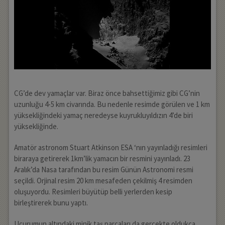
CG’de dev yamaçlar var. Biraz önce bahsettiğimiz gibi CG’nin
uzunluğu 4-5 km civarında. Bu nedenle resimde görülen ve 1 km
yüksekliğindeki yamaç neredeyse kuyrukluyıldızın 4’de biri
yüksekliğinde.
Amatör astronom Stuart Atkinson ESA ‘nın yayınladığı resimleri
biraraya getirerek 1km’lik yamacın bir resmini yayınladı. 23
Aralık’da Nasa tarafından bu resim Günün Astronomi resmi
seçildi. Orjinal resim 20 km mesafeden çekilmiş 4 resimden
oluşuyordu. Resimleri büyütüp belli yerlerden kesip
birleştirerek bunu yaptı.
Uçurumun altındaki minik taş parçaları da gerçekte oldukça