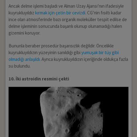
Ancak delme işlemi başladı ve Alman Uzay Ajansı’nın ifadesiyle
kuyrukluyıldız
kırmak için çetin bir cevizdi
. CG’nin fısıltı kadar
ince olan atmosferinde bazı organik moleküller tespit edilse de
delme işleminin sonucunda başarılı olunup olunamadığı halen
gizemini koruyor.
Bununla beraber prosedür başarısızlık değildir. Öncelikle
kuyrukluyıldızın yüzeyinin sanıldığı gibi
yumuşak bir tüy gibi
olmadığı anlaşıldı.
Ayrıca kuyrukluyıldızın içeriğinde oldukça fazla
su bulundu.
10. İki astroidin resmini çekti