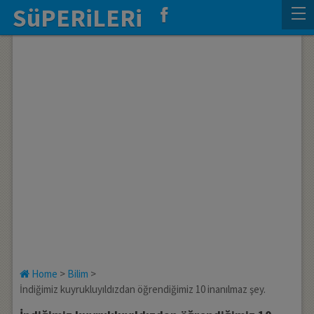
SüPERiLERi
Home
>
Bilim
>
İndiğimiz kuyrukluyıldızdan öğrendiğimiz 10 inanılmaz şey.