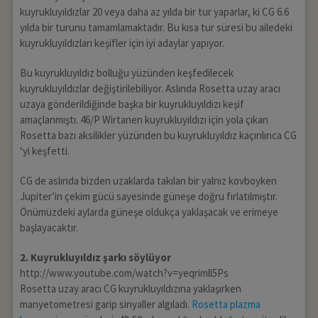
kuyrukluyıldızlar 20 veya daha az yılda bir tur yaparlar, ki CG 6.6
yılda bir turunu tamamlamaktadır. Bu kısa tur süresi bu ailedeki
kuyrukluyıldızları keşifler için iyi adaylar yapıyor.
Bu kuyrukluyıldız bolluğu yüzünden keşfedilecek
kuyrukluyıldızlar değiştirilebiliyor. Aslında Rosetta uzay aracı
uzaya gönderildiğinde başka bir kuyrukluyıldızı keşif
amaçlanmıştı. 46/P Wirtanen kuyrukluyıldızı için yola çıkan
Rosetta bazı aksilikler yüzünden bu kuyrukluyıldız kaçırılınca CG
‘yi keşfetti.
CG de aslında bizden uzaklarda takılan bir yalnız kovboyken
Jupiter’in çekim gücü sayesinde güneşe doğru fırlatılmıştır.
Önümüzdeki aylarda güneşe oldukça yaklaşacak ve erimeye
başlayacaktır.
2. Kuyrukluyıldız şarkı söylüyor
http://www.youtube.com/watch?v=yeqrimll5Ps
Rosetta uzay aracı CG kuyrukluyıldızına yaklaşırken
manyetometresi garip sinyaller algıladı.
Rosetta plazma