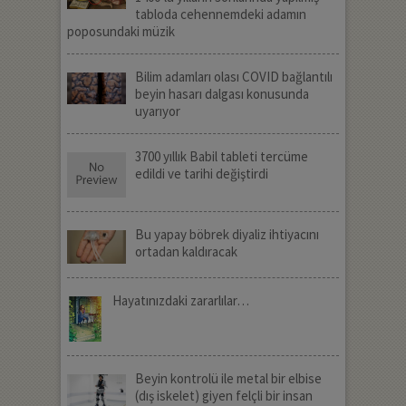
tabloda cehennemdeki adamın
poposundaki müzik
Bilim adamları olası COVID bağlantılı
beyin hasarı dalgası konusunda
uyarıyor
3700 yıllık Babil tableti tercüme
edildi ve tarihi değiştirdi
Bu yapay böbrek diyaliz ihtiyacını
ortadan kaldıracak
Hayatınızdaki zararlılar…
Beyin kontrolü ile metal bir elbise
(dış iskelet) giyen felçli bir insan