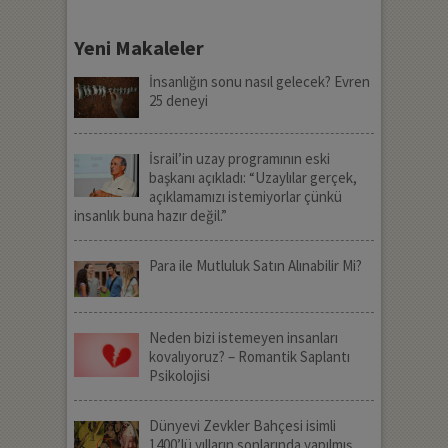
Yeni Makaleler
İnsanlığın sonu nasıl gelecek? Evren
25 deneyi
İsrail’in uzay programının eski
başkanı açıkladı: “Uzaylılar gerçek,
açıklamamızı istemiyorlar çünkü
insanlık buna hazır değil.”
Para ile Mutluluk Satın Alınabilir Mi?
Neden bizi istemeyen insanları
kovalıyoruz? – Romantik Saplantı
Psikolojisi
Dünyevi Zevkler Bahçesi isimli
1400’lü yılların sonlarında yapılmış