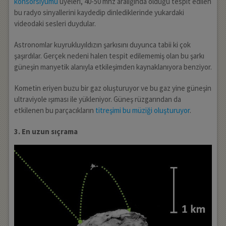
konsorsiyumu
üyeleri, 40-50 mhz aralığında olduğu tespit edilen
bu radyo sinyallerini kaydedip dinlediklerinde yukardaki
videodaki sesleri duydular.
Astronomlar kuyrukluyıldızın şarkısını duyunca tabii ki çok
şaşırdılar. Gerçek nedeni halen tespit edilememiş olan bu şarkı
güneşin manyetik alanıyla etkileşimden kaynaklanıyora benziyor.
Kometin eriyen buzu bir gaz oluşturuyor ve bu gaz yine güneşin
ultraviyole ışıması ile yükleniyor. Güneş rüzgarından da
etkilenen bu parçacıkların
titreşimi bu müziği oluşturuyor
.
3. En uzun sıçrama