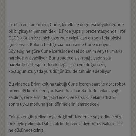
İntel’in en son ürünü, Curie, bir elbise düğmesi büyüklüğünde
bir bilgisayar. Şenzen’deki IDF ‘de yaptığı prezentasyonda İntel
CEO’su Brian Krzanich üzerinde çalıştıkları en son teknolojiyi
gösteriyor. Koluna taktığı saat içerisinde Curie içeriyor.
Söylediğine göre Curie içerisinde özel donanım ve yazılımlarla
hareketi anlıyabiliyor. Bunu sadece sizin sağa yada sola
hareketinizi tespit ederek değil, sizin yüzdüğünüzü,
koştuğunuzu yada yürüdüğünüzü de tahmin edebiliyor.
Bu videoda Brian koluna taktığı Curie içeren saat ile dört robot
örümceği kontrol ediyor. Basit bazı hareketlerle onları ayağa
kaldırıp, renklerini değiştirtecek, ve karşılıklı selamladıktan
sonra uyku moduna geri dönmelerini emredecek.
Çok şeker gibi geliyor öyle değil mi? Nedense seyredince bize
pek öyle gelmedi. Daha çok korku verici diyebiliriz. Bakalım siz
ne düşüneceksiniz.