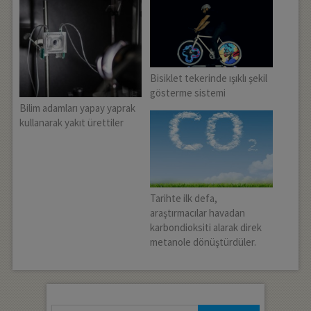
Bisiklet tekerinde ışıklı şekil
gösterme sistemi
Bilim adamları yapay yaprak
kullanarak yakıt ürettiler
Tarihte ilk defa,
araştırmacılar havadan
karbondioksiti alarak direk
metanole dönüştürdüler.