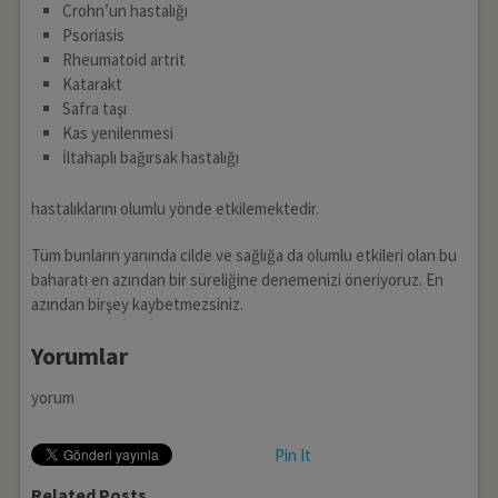
Crohn’un hastalığı
Psoriasis
Rheumatoid artrit
Katarakt
Safra taşı
Kas yenilenmesi
İltahaplı bağırsak hastalığı
hastalıklarını olumlu yönde etkilemektedir.
Tüm bunların yanında cilde ve sağlığa da olumlu etkileri olan bu
baharatı en azından bir süreliğine denemenizi öneriyoruz. En
azından birşey kaybetmezsiniz.
Yorumlar
yorum
Pin It
Related Posts