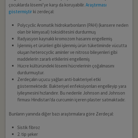
çocuklarda lösemi’ye karşı da koruyabilir.
Araştırması
göstermiştir
ki zerdeçal:
Polycyclic Aromatik hidrokarbonların (PAH) (kansere neden
olan bir kimyasal) toksiditesini durdurmuş
Radyasyon kaynaklı kromozom hasarını engellemiş
İşlenmiş et ürünleri gibi işlenmiş ürün tüketiminde vücutta
oluşan heterocyclic aminler ve nitroso bileşenleri gibi
maddelerin zararlı etkilerini engellemiş
Hücre kültüründeki lösemi hücrelerinin çoğalmasını
durdurmuştur.
Zerdeçalın uçucu yağları anti-bakteriyel etki
göstermektedir. Bakteriyel enfeksiyonları engelleyip yara
iyileşmesini hızlandırır. Bu nedenle Johnson and Johnson
firması Hindistan’da curcumin içeren plaster satmaktadır.
Bunların yanında diğer bazı araştırmalara göre Zerdeçal:
Sistik fibroz
2. tip şeker