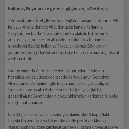
Kalbiniz, Beyniniz ve genel sağlığınız için Zerdeçal
Zerdeçal kolesterol gibi serbest yağların hasarını durdurur. Eğer
kolesterol oksitlenirse vücudunuzda kan damarlarınızı
tıkayabilir ve bu da kalp krizine neden olabilir. Bu nedenle
araştırmaya göre zerdeçalin kolesterolün oksitlenmesini
engelleyici özelliği kalbinize faydalıdır. Ayrıca B6 vitamini
yönünden zengin bir baharattır. Bu vitamin kalp hastalığı riskini
azaltmaktadır.
Bunun yanında Zerdeçal beyindeki nöronları etkileyen
hastalıklarda da yüksek derecede koruyucudur. Gerçekte
Hindistan’da Alzheimer gibi beyin hastalıkları çok azdır, ve
farelerde zerdeçalın Alzheimer hastalığını yavaşlattığı
gösterilmiştir. Bu maddenin çoklu skleroz’un ilerlemesini bloke
ettiği ispatlanmıştır.
Son 20 yılını zerdeçali incelemeye adamış olan Şikago’daki
Loyola Üniversitesi sağlık merkezi’nde profösör Moolky
Nagabhushan’a göre zerdeçal çevredeki zararlı kimyasallara ve