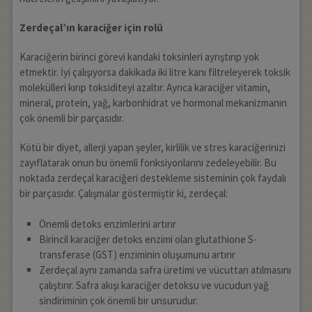
Zerdeçal’ın karaciğer için rolü
Karaciğerin birinci görevi kandaki toksinleri ayrıştırıp yok
etmektir. İyi çalışıyorsa dakikada iki litre kanı filtreleyerek toksik
molekülleri kırıp toksiditeyi azaltır. Ayrıca karaciğer vitamin,
mineral, protein, yağ, karbonhidrat ve hormonal mekanizmanın
çok önemli bir parçasıdır.
Kötü bir diyet, allerji yapan şeyler, kirlilik ve stres karaciğerinizi
zayıflatarak onun bu önemli fonksiyonlarını zedeleyebilir. Bu
noktada zerdeçal karaciğeri destekleme sisteminin çok faydalı
bir parçasıdır. Çalışmalar göstermiştir ki, zerdeçal:
Önemli detoks enzimlerini artırır
Birincil karaciğer detoks enzimi olan glutathione S-
transferase (GST) enziminin oluşumunu artırır
Zerdeçal aynı zamanda safra üretimi ve vücuttan atılmasını
çalıştırır. Safra akışı karaciğer detoksu ve vücudun yağ
sindiriminin çok önemli bir unsurudur.