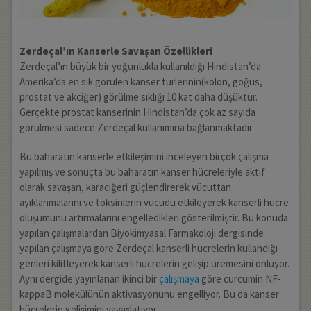
Zerdeçal’ın Kanserle Savaşan Özellikleri
Zerdeçal’ın büyük bir yoğunlukla kullanıldığı Hindistan’da
Amerika’da en sık görülen kanser türlerinin(kolon, göğüs,
prostat ve akciğer) görülme sıklığı 10 kat daha düşüktür.
Gerçekte prostat kanserinin Hindistan’da çok az sayıda
görülmesi sadece Zerdeçal kullanımına bağlanmaktadır.
Bu baharatın kanserle etkileşimini inceleyen birçok çalışma
yapılmış ve sonuçta bu baharatın kanser hücreleriyle aktif
olarak savaşan, karaciğeri güçlendirerek vücuttan
ayıklanmalarını ve toksinlerin vücudu etkileyerek kanserli hücre
oluşumunu artırmalarını engelledikleri gösterilmiştir. Bu konuda
yapılan çalışmalardan Biyokimyasal Farmakoloji dergisinde
yapılan çalışmaya göre Zerdeçal kanserli hücrelerin kullandığı
genleri kilitleyerek kanserli hücrelerin gelişip üremesini önlüyor.
Aynı dergide yayınlanan ikinci bir
çalışmaya
göre curcumin NF-
kappaB molekülünün aktivasyonunu engelliyor. Bu da kanser
hücrelerin gelişimini yavaşlatıyor.