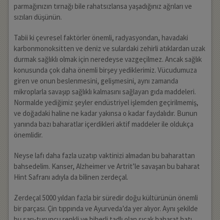
parmağınızın tırnağı bile rahatsızlansa yaşadığınız ağrıları ve
sızıları düşünün.
Tabii ki çevresel faktörler önemli, radyasyondan, havadaki
karbonmonoksitten ve deniz ve sulardaki zehirli atıklardan uzak
durmak sağlıklı olmak için neredeyse vazgeçilmez. Ancak sağlık
konusunda çok daha önemli birşey yediklerimiz. Vücudumuza
giren ve onun beslenmesini, gelişmesini, aynı zamanda
mikroplarla savaşıp sağlıklı kalmasını sağlayan gıda maddeleri.
Normalde yediğimiz şeyler endüstriyel işlemden geçirilmemiş,
ve doğadaki haline ne kadar yakınsa o kadar faydalıdır. Bunun
yanında bazı baharatlar içerdikleri aktif maddeler ile oldukça
önemlidir.
Neyse lafı daha fazla uzatıp vaktinizi almadan bu baharattan
bahsedelim. Kanser, Alzheimer ve Artrit’le savaşan bu baharat
Hint Safranı adıyla da bilinen zerdeçal.
Zerdeçal 5000 yıldan fazla bir süredir doğu kültürünün önemli
bir parçası. Çin tıppında ve Ayurveda’da yer alıyor. Aynı şekilde
bu sarı-turuncu renkli ve biberli tadlı olan sıcak baharat batı