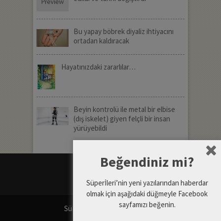
Bu yapay böbrek diyaliz ihtiyacını
ortadan kaldıracak
Hayatınızdaki zararlılar…
Beyin kontrolü ile metal bir elbise
(dış iskelet) giyen felçli bir insan
yürüyebildi
Beğendiniz mi?
Süperİleri’nin yeni yazılarından haberdar
olmak için aşağıdaki düğmeyle Facebook
sayfamızı beğenin.
SüPERiLERi
Copyright © 2026.
Gizlilik Politikası