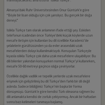
İnanmayacaksınız ama istisna “ıslıkla Türkçe”.
Almanya’daki Ruhr Üniversitesinden Onur Güntürk’e göre
“Böyle bir lisan olduğu için çok şanslıyız. Bu gerçek bir doğa
deneyi.”
Islıkla Türkçe tam olarak anlamının ifade ettiği şey. Eskiden
telefonun icadından önce Türkiye’deki küçük köylerde uzun
mesafe iletişim için kullanılan bu dil özellikle Karadeniz’de
şelalelerin gürültüsünden ya da evler arasındaki uzak
mesafelerden dolayı kullanılmaktaydı. Konuşulan Türkçeyle
kıyasla ıslıkla Türkçe çok daha uzak mesafelere ulaşabiliyor. Bu
dili bilenler yakından konuşurken normal Türkçe’yi kullanırken,
mesafe 50-60 metreyi geçince ıslığa çeviriyorlar.
Özellikle dağlık vadilik ve tepelik yerlerde uzak mesafelere
erişmek için geliştirilmiş bu dil Türkçe’den farklı bir dil değil
aslında. Sadece bildiğimiz Türkçe’nin başka bir forma
dönüşmüşü. Güntürk’e göre kendisi Türk olmasına rağmen bu
dili anlamakta kendisi de zorluk çekiyormuş. Ancak bir haftadan
sonra bazı kelimeleri tanımaya başlamış.