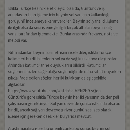
Islıkla Türkçe kesinlikle etkileyici olsa da, Güntürk ve iş
arkadaşları lisan işleme için beynin sol yarısının kullanıldığı
görüşünü incelemeye karar verdiler. Beynin sol yarısı dil işleme
ile ilgili olsa da sesi işlemeyle ilgili birçok alt alan beynin sağ
yarısı tarafından işlenmekte. Bunlar arasında frekans, nota ve
melodi var.
Bilim adamları beynin asimetrisini incelediler, ıslıkla Türkçe
kelimeleri bu dili bilenlerin sol ya da sağ kulaklarına ulaştırdılar.
Ardından katılımcılar ne duyduklarını bildirdi. Katılımcılar
söylenen sözleri sağ kulağa söylendiğinde daha rahat duyarken
ıslıkla ifade edilen sözleri her iki kulaktan da eşit şekilde
algıladılar.
https://www.youtube.com/watch?v=hRN2H9-yQeo
Güntürk’e göre ıslıkla Türkçe beynin her iki yarısının da dengeli
çalışmasını gerektiriyor. Sol yarı devrede çünkü ıslıkla da olsa bu
bir dil, ancak sağ yarı devreye giriyor çünkü sesi ses olarak
işleme için gereken özellikler bu yarıda mevcut.
Araştırmacılara göre bu önemli çünkü bu sonuç beynin sol