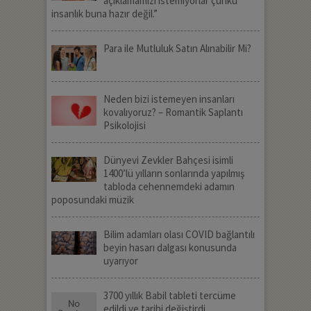
açıklamamızı istemiyorlar çünkü
insanlık buna hazır değil.”
Para ile Mutluluk Satın Alınabilir Mi?
Neden bizi istemeyen insanları
kovalıyoruz? – Romantik Saplantı
Psikolojisi
Dünyevi Zevkler Bahçesi isimli
1400’lü yılların sonlarında yapılmış
tabloda cehennemdeki adamın
poposundaki müzik
Bilim adamları olası COVID bağlantılı
beyin hasarı dalgası konusunda
uyarıyor
3700 yıllık Babil tableti tercüme
edildi ve tarihi değiştirdi